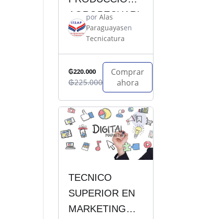
AGROPECUARI
por
Alas
Paraguayas
en
A
Tecnicatura
Comprar
₲220.000
₲225.000
ahora
TECNICO
SUPERIOR EN
MARKETING