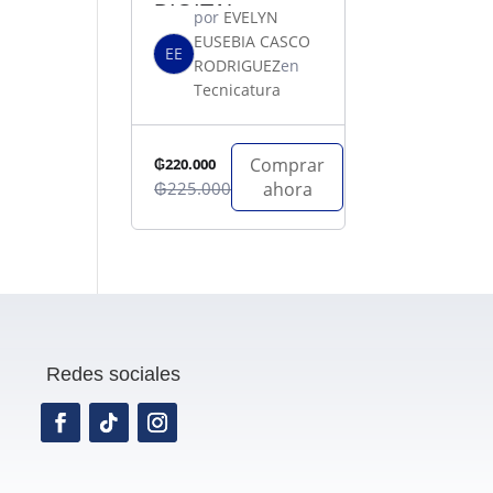
DIGITAL
por
EVELYN
EUSEBIA CASCO
EE
RODRIGUEZ
en
Tecnicatura
Comprar
₲220.000
₲225.000
ahora
Redes sociales