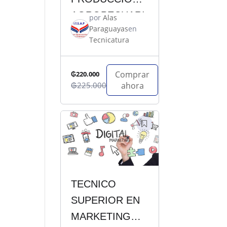
AGROPECUARI
por
Alas
Paraguayas
en
A
Tecnicatura
Comprar
₲220.000
₲225.000
ahora
TECNICO
SUPERIOR EN
MARKETING