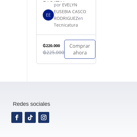
DIGITAL
por
EVELYN
EUSEBIA CASCO
EE
RODRIGUEZ
en
Tecnicatura
Comprar
₲220.000
₲225.000
ahora
Redes sociales