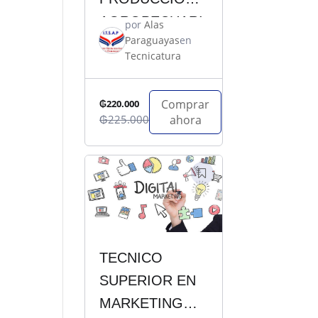
AGROPECUARI
por
Alas
Paraguayas
en
A
Tecnicatura
Comprar
₲220.000
₲225.000
ahora
TECNICO
SUPERIOR EN
MARKETING