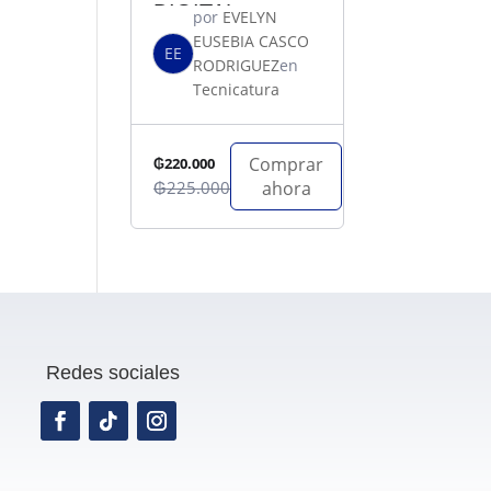
DIGITAL
por
EVELYN
EUSEBIA CASCO
EE
RODRIGUEZ
en
Tecnicatura
Comprar
₲220.000
₲225.000
ahora
Redes sociales