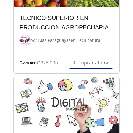
TECNICO SUPERIOR EN
PRODUCCION AGROPECUARIA
por
Alas Paraguayas
en
Tecnicatura
Comprar ahora
₲225.000
₲220.000