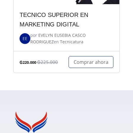
TECNICO SUPERIOR EN
MARKETING DIGITAL
por
EVELYN EUSEBIA CASCO
EE
RODRIGUEZ
en
Tecnicatura
Comprar ahora
₲225.000
₲220.000