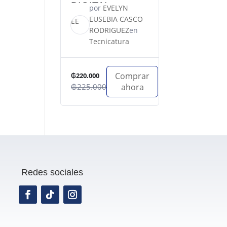
DIGITAL
por
EVELYN
EUSEBIA CASCO
EE
RODRIGUEZ
en
Tecnicatura
Comprar
₲220.000
₲225.000
ahora
Redes sociales