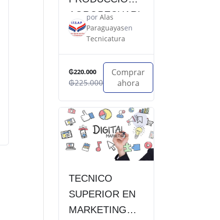
AGROPECUARI
por
Alas
Paraguayas
en
A
Tecnicatura
Comprar
₲220.000
₲225.000
ahora
TECNICO
SUPERIOR EN
MARKETING